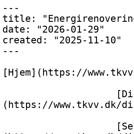
---

title: "Energirenoverin
date: "2026-01-29"

created: "2025-11-10"

---

[Hjem](https://www.tkvv
                    [Din side]
(https://www.tkvv.dk/di
                    [Selvbetjening]