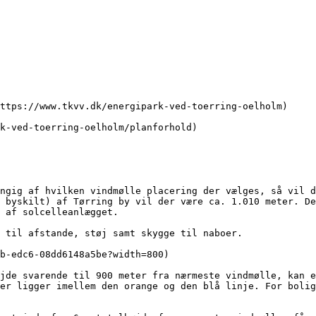
ngig af hvilken vindmølle placering der vælges, så vil d
 byskilt) af Tørring by vil der være ca. 1.010 meter. De
 af solcelleanlægget.

 til afstande, støj samt skygge til naboer.

b-edc6-08dd6148a5be?width=800)

jde svarende til 900 meter fra nærmeste vindmølle, kan e
er ligger imellem den orange og den blå linje. For bolig