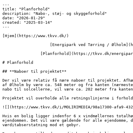
---

title: "Planforhold"

description: "Nabo-, støj- og skyggeforhold"

date: "2026-01-29"

created: "2025-03-14"

---

[Hjem](https://www.tkvv.dk/)

                    [Energipark ved Tørring / Ølholm](https://www.tkvv.dk/energipark-ved-toerring-oelholm)

                [Planforhold](https://tkvv.dk/energipark-ved-toerring-oelholm/planforhold)

# Planforhold

## **Naboer til projektet**

Der vil være relativ få nære naboer til projektet. Afhæ
af Ølholm by være ca. 548 meter og fra kanten (nærmeste
nabo til solcellerne, vil være ca. 202 meter fra kanten
Projektet vil overholde alle retningslinjerne i forhold
![](https://www.tkvv.dk/i/MOLIRIMEDIA/98a17300-afa9-432
Hvis en bolig ligger indenfor 6 x vindmøllernes totalhø
ejendommen. Det vil være gældende for alle ejendomme, d
værditabserstatning mod et gebyr.
