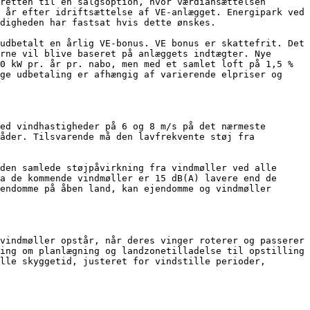
retten til en salgsoption, hvor værdiansættelsen 
 år efter idriftsættelse af VE-anlægget. Energipark ved 
digheden har fastsat hvis dette ønskes.

udbetalt en årlig VE-bonus. VE bonus er skattefrit. Det 
rne vil blive baseret på anlæggets indtægter. Nye 
0 kW pr. år pr. nabo, men med et samlet loft på 1,5 % 
ge udbetaling er afhængig af varierende elpriser og 
ed vindhastigheder på 6 og 8 m/s på det nærmeste 
åder. Tilsvarende må den lavfrekvente støj fra 
den samlede støjpåvirkning fra vindmøller ved alle 
a de kommende vindmøller er 15 dB(A) lavere end de 
endomme på åben land, kan ejendomme og vindmøller 
vindmøller opstår, når deres vinger roterer og passerer 
ing om planlægning og landzonetilladelse til opstilling 
lle skyggetid, justeret for vindstille perioder, 