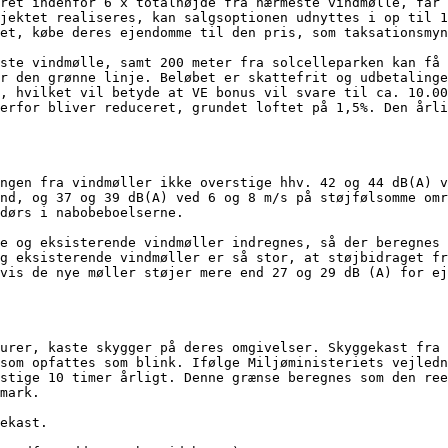
ret indenfor 6 x totalhøjde fra nærmeste vindmølle, får 
jektet realiseres, kan salgsoptionen udnyttes i op til 1
et, købe deres ejendomme til den pris, som taksationsmyn
ste vindmølle, samt 200 meter fra solcelleparken kan få 
r den grønne linje. Beløbet er skattefrit og udbetalinge
, hvilket vil betyde at VE bonus vil svare til ca. 10.00
erfor bliver reduceret, grundet loftet på 1,5%. Den årli
ngen fra vindmøller ikke overstige hhv. 42 og 44 dB(A) v
nd, og 37 og 39 dB(A) ved 6 og 8 m/s på støjfølsomme omr
dørs i nabobeboelserne.

e og eksisterende vindmøller indregnes, så der beregnes 
g eksisterende vindmøller er så stor, at støjbidraget fr
vis de nye møller støjer mere end 27 og 29 dB (A) for ej
urer, kaste skygger på deres omgivelser. Skyggekast fra 
som opfattes som blink. Ifølge Miljøministeriets vejledn
stige 10 timer årligt. Denne grænse beregnes som den ree
mark.

ekast.
