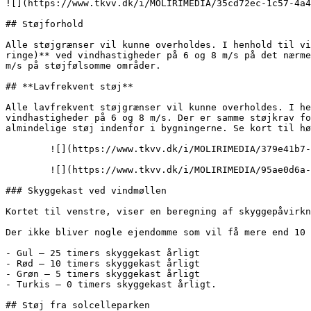
![](https://www.tkvv.dk/i/MOLIRIMEDIA/35cd72ec-1c57-4a4
## Støjforhold

Alle støjgrænser vil kunne overholdes. I henhold til vi
ringe)** ved vindhastigheder på 6 og 8 m/s på det nærme
m/s på støjfølsomme områder.

## **Lavfrekvent støj**

Alle lavfrekvent støjgrænser vil kunne overholdes. I he
vindhastigheder på 6 og 8 m/s. Der er samme støjkrav fo
almindelige støj indenfor i bygningerne. Se kort til hø
        ![](https://www.tkvv.dk/i/MOLIRIMEDIA/379e41b7-cd78-4a75-ed95-08dd6148a5be?width=800)

        ![](https://www.tkvv.dk/i/MOLIRIMEDIA/95ae0d6a-1c3c-4101-ed04-08dd6148a5be?width=800)

### Skyggekast ved vindmøllen

Kortet til venstre, viser en beregning af skyggepåvirkn
Der ikke bliver nogle ejendomme som vil få mere end 10 
- Gul – 25 timers skyggekast årligt

- Rød – 10 timers skyggekast årligt

- Grøn – 5 timers skyggekast årligt

- Turkis – 0 timers skyggekast årligt.

## Støj fra solcelleparken
