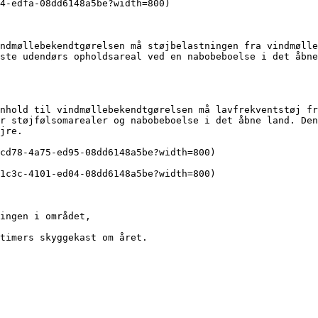
4-edfa-08dd6148a5be?width=800)

ndmøllebekendtgørelsen må støjbelastningen fra vindmølle
ste udendørs opholdsareal ved en nabobeboelse i det åbne
nhold til vindmøllebekendtgørelsen må lavfrekventstøj fr
r støjfølsomarealer og nabobeboelse i det åbne land. Den
jre.

ingen i området,

timers skyggekast om året.
