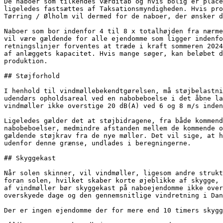
De naboer som tilkendes værditab og hvis bolig er place
ligeledes fastsættes af Taksationsmyndigheden. Hvis pro
Tørring / Ølholm vil dermed for de naboer, der ønsker d
Naboer som bor indenfor 4 til 8 x totalhøjden fra nærme
vil være gældende for alle ejendomme som ligger indenfo
retningslinjer forventes at træde i kraft sommeren 2024
af anlæggets kapacitet. Hvis mange søger, kan beløbet d
produktion.

## Støjforhold

I henhold til vindmøllebekendtgørelsen, må støjbelastni
udendørs opholdsareal ved en nabobeboelse i det åbne la
vindmøller ikke overstige 20 dB(A) ved 6 og 8 m/s inden
Ligeledes gælder det at støjbidragene, fra både kommend
nabobeboelser, medmindre afstanden mellem de kommende o
gældende støjkrav fra de nye møller. Det vil sige, at h
udenfor denne grænse, undlades i beregningerne.

## Skyggekast

Når solen skinner, vil vindmøller, ligesom andre strukt
foran solen, hvilket skaber korte øjeblikke af skygge, 
af vindmøller bør skyggekast på naboejendomme ikke over
overskyede dage og den gennemsnitlige vindretning i Dan
Der er ingen ejendomme der for mere end 10 timers skygg