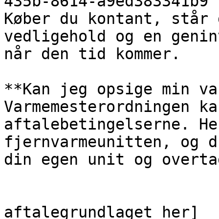
435b-8614-a9ed383341b9 
Køber du kontant, står 
vedligehold og en genin
når den tid kommer.

**Kan jeg opsige min va
Varmemesterordningen ka
aftalebetingelserne. He
fjernvarmeunitten, og d
din egen unit og overta
                            [Læs 
aftalegrundlaget her]