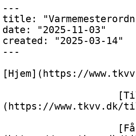
---

title: "Varmemesterordn
date: "2025-11-03"

created: "2025-03-14"

---

[Hjem](https://www.tkvv
                    [Tilslutning]
(https://www.tkvv.dk/ti
                    [Få fjernvarme]