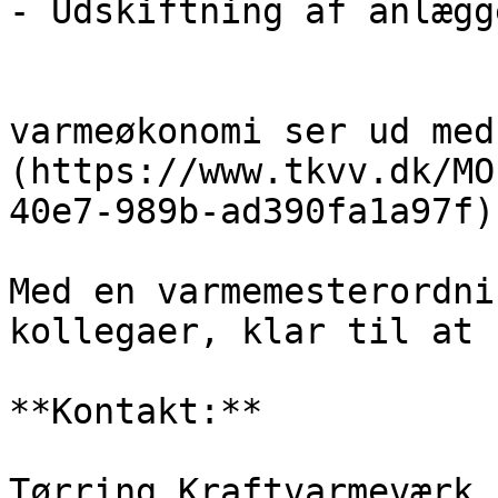
- Udskiftning af anlægg
                            [Beregn hvo
varmeøkonomi ser ud med
(https://www.tkvv.dk/MO
40e7-989b-ad390fa1a97f)

Med en varmemesterordni
kollegaer, klar til at 
**Kontakt:**

Tørring Kraftvarmeværk
