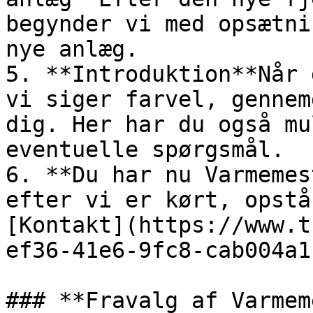
begynder vi med opsætni
nye anlæg.

5. **Introduktion**Når 
vi siger farvel, gennem
dig. Her har du også mu
eventuelle spørgsmål.

6. **Du har nu Varmemes
efter vi er kørt, opstå
[Kontakt](https://www.t
ef36-41e6-9fc8-cab004a1
### **Fravalg af Varmem