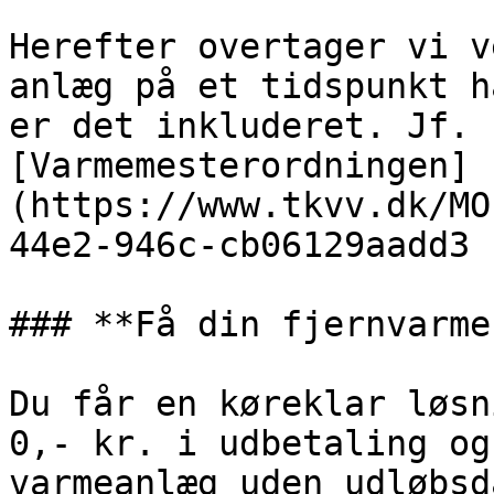
Herefter overtager vi v
anlæg på et tidspunkt h
er det inkluderet. Jf. 
[Varmemesterordningen]
(https://www.tkvv.dk/MO
44e2-946c-cb06129aadd3 
### **Få din fjernvarme
Du får en køreklar løsn
0,- kr. i udbetaling og
varmeanlæg uden udløbsd