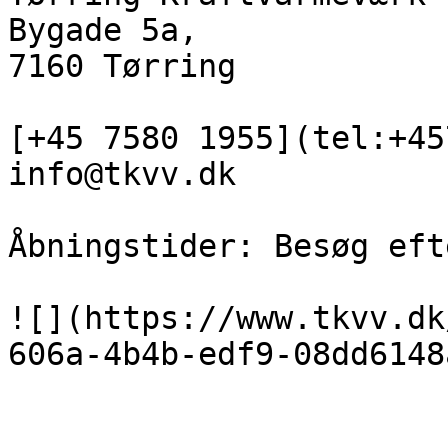
Bygade 5a,

7160 Tørring

[+45 7580 1955](tel:+45
info@tkvv.dk

Åbningstider: Besøg eft
![](https://www.tkvv.dk