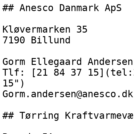
## Anesco Danmark ApS

Kløvermarken 35

7190 Billund

Gorm Ellegaard Andersen

Tlf: [21 84 37 15](tel:
15")

Gorm.andersen@anesco.dk

## Tørring Kraftvarmevæ