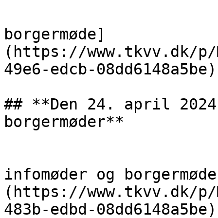
                            [Invi
borgermøde]
(https://www.tkvv.dk/p/
49e6-edcb-08dd6148a5be)

## **Den 24. april 2024
borgermøder**

                            [Powerpo
infomøder og borgermøde
(https://www.tkvv.dk/p/
483b-edbd-08dd6148a5be)
