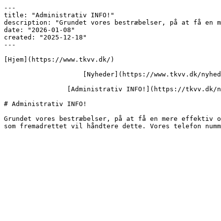
---

title: "Administrativ INFO!"

description: "Grundet vores bestræbelser, på at få en m
date: "2026-01-08"

created: "2025-12-18"

---

[Hjem](https://www.tkvv.dk/)

                    [Nyheder](https://www.tkvv.dk/nyheder)

                [Administrativ INFO!](https://tkvv.dk/nyheder/administrativ-info)

# Administrativ INFO!

Grundet vores bestræbelser, på at få en mere effektiv o